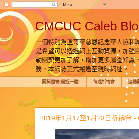
CMCUC Caleb 
一個特別為溫哥華慈恩紀念華人協和聯合
是希望可以透過網上互動資源，加強
勒團契更加了解，增加更多屬靈知識，希
務，本網誌正式搬遷至現時網址。
團契週會(最近一週)
每週祈禱會
迦勒
2019年1月17至1月23日祈禱會 - Ca