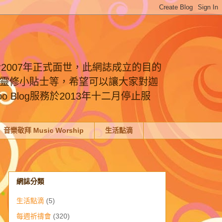
於2007年正式面世，此網誌成立的目的
靈修小貼士等，希望可以讓大家對迦
Blog服務於2013年十二月停止服
音樂敬拜 Music Worship
生活點滴
網誌分類
生活點滴
(5)
每週祈禱會
(320)