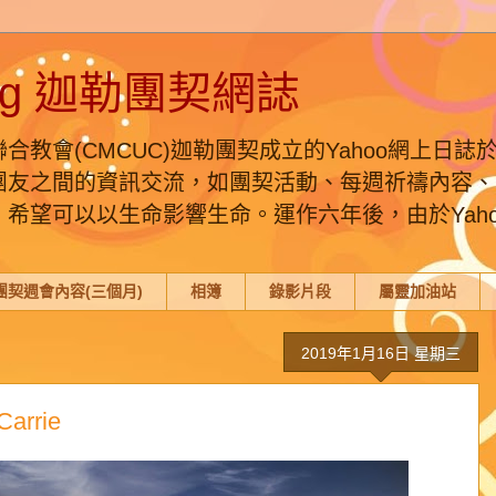
Blog 迦勒團契網誌
教會(CMCUC)迦勒團契成立的Yahoo網上日誌
團友之間的資訊交流，如團契活動、每週祈禱內容、
望可以以生命影響生命。運作六年後，由於Yahoo 
團契週會內容(三個月)
相簿
錄影片段
屬靈加油站
2019年1月16日 星期三
rrie