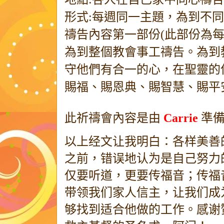
形式:每週同一主題，為到不
禱告內容第一部份(此部份為每
為到整個教會事工禱告。為到
守他們有合一的心，在聖靈的
賜福、賜恩典、賜智慧、賜平
此祈禱會內容是由
Carrie
準備
以上经文让我明白：各样美善
之前，错误地认为是自己努力
仅要听道，更要传福音；传福
带领我们家人信主，让我们成
够找到适合他做的工作。感谢