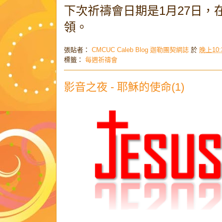
1月27日
下次祈禱會日期是
領。
張貼者：
CMCUC Caleb Blog 迦勒團契網誌
於
晚上10:
標籤：
每週祈禱會
影音之夜 - 耶穌的使命(1)