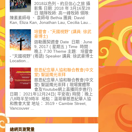
2018以色列、約旦信心之旅 攝
影集 日期: 2018 年 3月16至28
日 隨隊牧師: 高一峰牧師 領隊:
陳素素師母 、 袁師母 Bethia 團員: David
Kan, Eliza Kan, Jonathan Lau, Cecilia Lau...
培靈會 - "天國視野" (講員: 徐武
豪博士)
迦勒團契週會 Date 日期 : June
9, 2017 ( 星期五 ) Time 時間 :
晚上 7:30 Theme 主題: 培靈會
- "天國視野" (粵語) Speaker 講員: 徐武豪博士
Location...
慈恩紀念華人協和聯合教會(中文
堂) 聖誕燭光崇拜
慈恩紀念華人協和聯合教會(中文
堂) 聖誕燭光崇拜 ( 現場實體聚
會及Youtube網上直播同步進行)
日期： 2021年12月24日( 平安夜) 時間：晚上
八8時半至9時半 地點：溫哥華慈恩紀華人協
和教會大堂 地址： 3519，Cambie Street,
Vancouver ...
總網頁瀏覽量