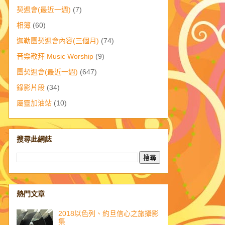
契週會(最近一週)
(7)
相簿
(60)
迦勒團契週會內容(三個月)
(74)
音樂敬拜 Music Worship
(9)
團契週會(最近一週)
(647)
錄影片段
(34)
屬靈加油站
(10)
搜尋此網誌
熱門文章
2018以色列、約旦信心之旅攝影
集