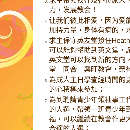
求主带领牧师及各位家人
力，发展教会！
让我们彼此相爱，因为爱
加持力量，身体有病的，
求主保守英友堂接任Heathe
可以能夠幫助到英文堂，
英文堂可以找到新的方向
堂一同合一興旺教會，榮
為成人主日學查經時間的
的心積極來參加；
為到聘請青少年領袖事工
的人選，帶領一班青少年
福，可以繼續在教會作更
合適的人選；