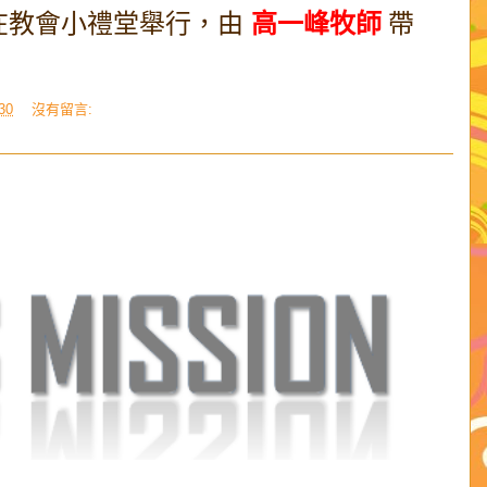
，在教會小禮堂舉行，由
高一峰牧師
帶
30
沒有留言: