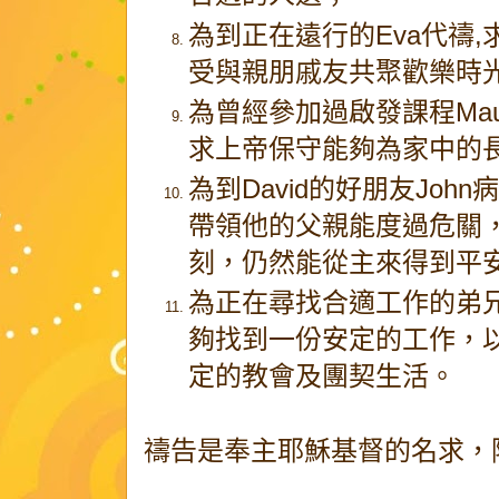
為到正在遠行的Eva代禱,
受與親朋戚友共聚歡樂時
為曾經參加過啟發課程Maur
求上帝保守能夠為家中的
為到David的好朋友Jo
帶領他的父親能度過危關，
刻，仍然能從主來得到平
為正在尋找合適工作的弟
夠找到一份安定的工作，
定的教會及團契生活。
禱告是奉主耶穌基督的名求，